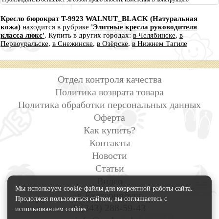
Кресло бюрократ T-9923 WALNUT_BLACK (Натуральная
кожа)
находится в рубрике
'Элитные кресла руководителя
класса люкс'
. Купить в других городах:
в Челябинске
,
в
Первоуральске
,
в Снежинске
,
в Озёрске
,
в Нижнем Тагиле
Отдел контроля качества
Политика возврата товара
Политика обработки персональных данных
Оферта
Как купить?
Контакты
Новости
Статьи
Видео
Мы используем cookie-файлы для корректной работы сайта.
г. Екатеринбург
Продолжая пользоваться сайтом, вы соглашаетесь с
8 (343) 288-59-43
использованием cookies.