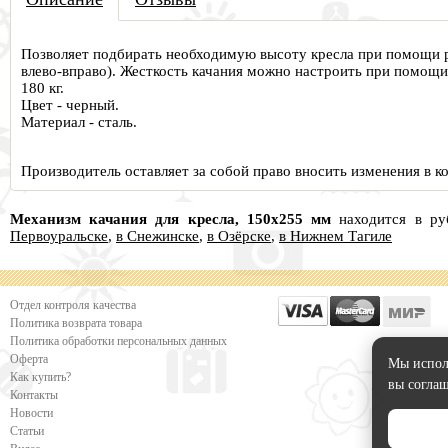
Позволяет подбирать необходимую высоту кресла при помощи р
влево-вправо). Жесткость качания можно настроить при помощи 
180 кг.
Цвет - черный.
Материал - сталь.
Производитель оставляет за собой право вносить изменения в 
Механизм качания для кресла, 150х255 мм
находится в р
Первоуральске
,
в Снежинске
,
в Озёрске
,
в Нижнем Тагиле
Отдел контроля качества
Политика возврата товара
Политика обработки персональных данных
Оферта
Мы исполь
Как купить?
вы соглаш
Контакты
Новости
Статьи